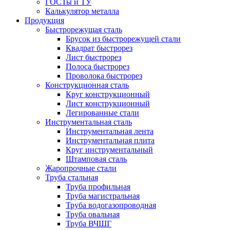
ГОСТы и ТУ
Калькулятор металла
Продукция
Быстрорежущая сталь
Брусок из быстрорежущей стали
Квадрат быстрорез
Лист быстрорез
Полоса быстрорез
Проволока быстрорез
Конструкционная сталь
Круг конструкционный
Лист конструкционный
Легированные стали
Инструментальная сталь
Инструментальная лента
Инструментальная плита
Круг инструментальный
Штамповая сталь
Жаропрочные стали
Труба стальная
Труба профильная
Труба магистральная
Труба водогазопроводная
Труба овальная
Труба ВЧШГ