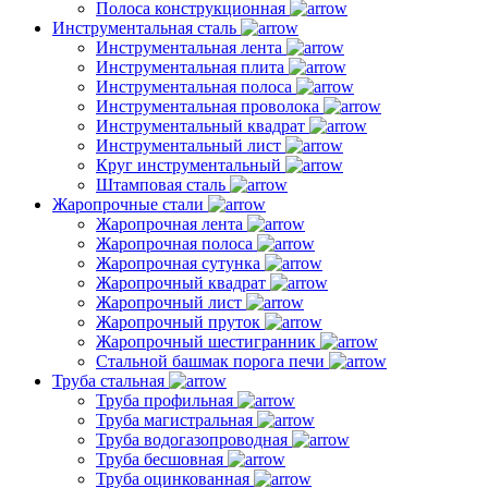
Полоса конструкционная
Инструментальная сталь
Инструментальная лента
Инструментальная плита
Инструментальная полоса
Инструментальная проволока
Инструментальный квадрат
Инструментальный лист
Круг инструментальный
Штамповая сталь
Жаропрочные стали
Жаропрочная лента
Жаропрочная полоса
Жаропрочная сутунка
Жаропрочный квадрат
Жаропрочный лист
Жаропрочный пруток
Жаропрочный шестигранник
Стальной башмак порога печи
Труба стальная
Труба профильная
Труба магистральная
Труба водогазопроводная
Труба бесшовная
Труба оцинкованная