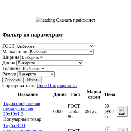
Скачать прайс-лист
Фильтр по параметрам:
ГОСТ
Марка стали
Ширина
Длина
Толщина
Размер
Сбросить
Искать
Сортировать по:
Цене
Популярности
Марка
Название
Длина
Гост
Цена
стали
Труба профильная
ГОСТ
39
прямоугольная
6000
13663-
09Г2С
руб.
/
20х10х1.2
86
кг
Популярный товар
Труба ВГП
77
водогазопроводная
ГОСТ