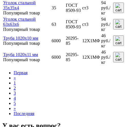
Уголок стальной
94
ГОСТ
35х35х4
35
ст3
руб.
/
8509-93
Популярный товар
кг
Уголок стальной
94
ГОСТ
63х63х6
63
ст3
руб.
/
8509-93
Популярный товар
кг
46
Труба 1020х10 мм
20295-
6000
12Х1МФ
руб.
/
Популярный товар
85
кг
46
Труба 1020х11 мм
20295-
6000
12Х1МФ
руб.
/
Популярный товар
85
кг
Первая
«
1
2
3
4
5
»
Последняя
У вас есть вопрос?