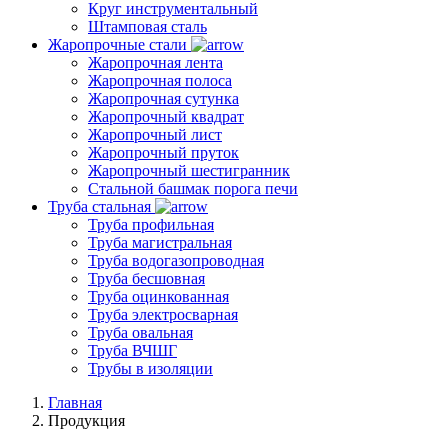
Круг инструментальный
Штамповая сталь
Жаропрочные стали
Жаропрочная лента
Жаропрочная полоса
Жаропрочная сутунка
Жаропрочный квадрат
Жаропрочный лист
Жаропрочный пруток
Жаропрочный шестигранник
Стальной башмак порога печи
Труба стальная
Труба профильная
Труба магистральная
Труба водогазопроводная
Труба бесшовная
Труба оцинкованная
Труба электросварная
Труба овальная
Труба ВЧШГ
Трубы в изоляции
Главная
Продукция