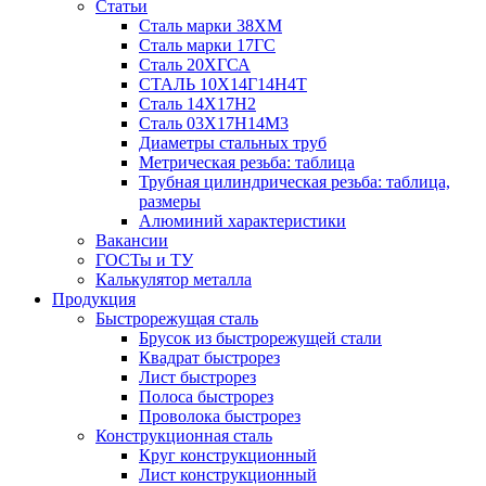
Статьи
Сталь марки 38ХМ
Сталь марки 17ГС
Сталь 20ХГСА
СТАЛЬ 10Х14Г14Н4Т
Сталь 14Х17Н2
Сталь 03Х17Н14М3
Диаметры стальных труб
Метрическая резьба: таблица
Трубная цилиндрическая резьба: таблица,
размеры
Алюминий характеристики
Вакансии
ГОСТы и ТУ
Калькулятор металла
Продукция
Быстрорежущая сталь
Брусок из быстрорежущей стали
Квадрат быстрорез
Лист быстрорез
Полоса быстрорез
Проволока быстрорез
Конструкционная сталь
Круг конструкционный
Лист конструкционный