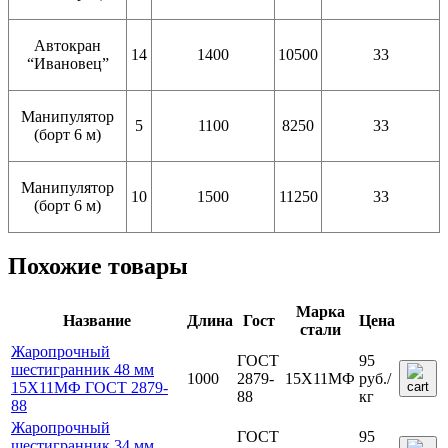
Автокран
14
1400
10500
33
“Ивановец”
Манипулятор
5
1100
8250
33
(борт 6 м)
Манипулятор
10
1500
11250
33
(борт 6 м)
Похожие товары
Марка
Название
Длина
Гост
Цена
стали
Жаропрочный
ГОСТ
95
шестигранник 48 мм
1000
2879-
15Х11МФ
руб.
/
15Х11МФ ГОСТ 2879-
88
кг
88
Жаропрочный
ГОСТ
95
шестигранник 34 мм